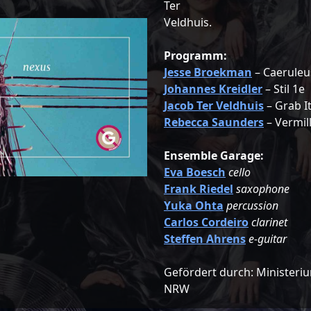
Ter
Veldhuis.
Programm:
Jesse Broekman
– Caeruleu
Johannes Kreidler
– Stil 1e
Jacob Ter Veldhuis
– Grab It
Rebecca Saunders
– Vermil
Ensemble Garage:
Eva Boesch
cello
Frank Riedel
saxophone
Yuka Ohta
percussion
Carlos Cordeiro
clarinet
Steffen Ahrens
e-guitar
Gefördert durch: Ministeri
NRW