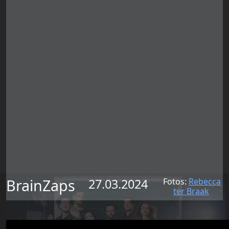
BrainZaps
27.03.2024
Fotos:
Rebecca
ter Braak