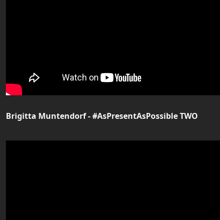
Brigitta Muntendorf
- #AsPresentAsPossible TWO